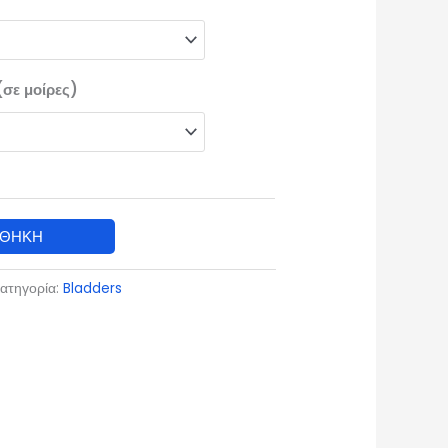
€640.00
(σε μοίρες)
ΣΘΉΚΗ
ατηγορία:
Bladders