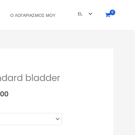
EL
Ο ΛΟΓΑΡΙΑΣΜΌΣ ΜΟΥ
EN
andard bladder
Price
.00
range:
€180.00
through