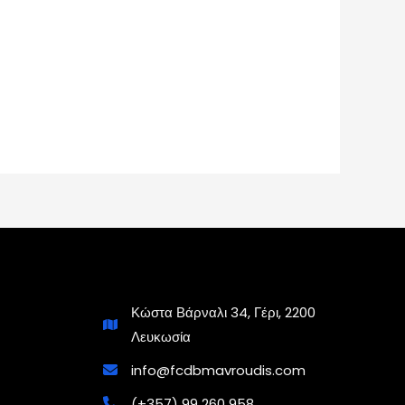
Κώστα Βάρναλι 34, Γέρι, 2200
Λευκωσία
info@fcdbmavroudis.com
(+357) 99 260 958