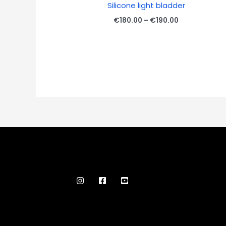
Silicone light bladder
Price
€
180.00
–
€
190.00
range:
€180.00
through
€190.00