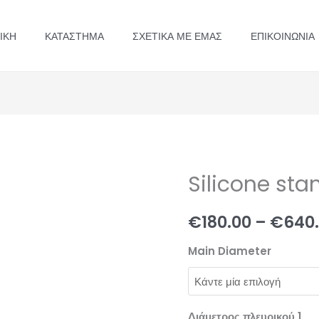
ΙΚΉ
ΚΑΤΆΣΤΗΜΑ
ΣΧΕΤΙΚΆ ΜΕ ΕΜΆΣ
ΕΠΙΚΟΙΝΩΝΊΑ
Silicone st
€
180.00
–
€
640
Main Diameter
Διάμετρος πλευρικού 1