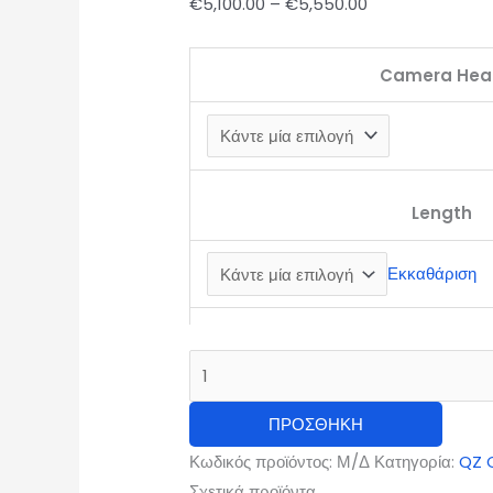
Price
€
5,100.00
–
€
5,550.00
range:
€5,100.00
Camera Hea
through
€5,550.00
Length
Εκκαθάριση
ΠΡΟΣΘΉΚΗ
Κωδικός προϊόντος:
Μ/Δ
Κατηγορία:
QZ 
Σχετικά προϊόντα