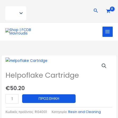
Μετάβαση
στο
Αναζήτηση
περιεχόμενο
Helpoflake Cartridge
€
50.20
Helpoflake
ΠΡΟΣΘΉΚΗ
Cartridge
ποσότητα
Κωδικός προϊόντος:
RG4001
Κατηγορία:
Resin and Cleaning