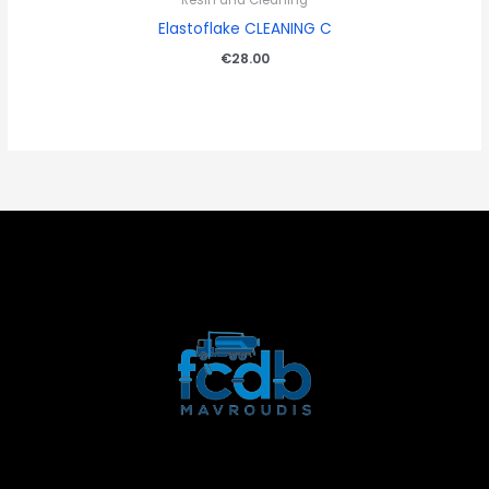
Resin and Cleaning
Elastoflake CLEANING C
€
28.00