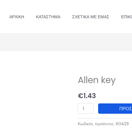
ΑΡΧΙΚΉ
ΚΑΤΆΣΤΗΜΑ
ΣΧΕΤΙΚΆ ΜΕ ΕΜΆΣ
ΕΠΙΚ
Allen key
€
1.43
Allen
ΠΡΟ
key
ποσότητα
Κωδικός προϊόντος:
RGA29