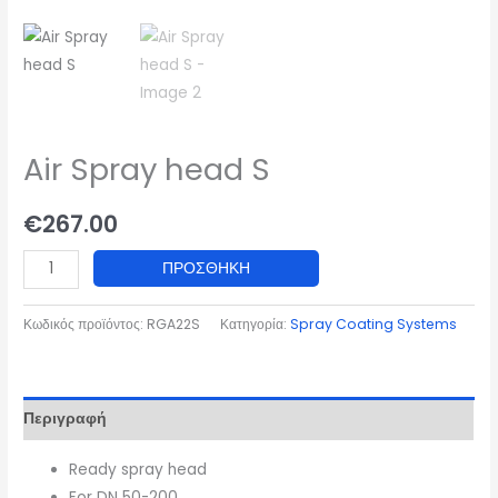
Air Spray head S
€
267.00
Air
ΠΡΟΣΘΉΚΗ
Spray
head
Κωδικός προϊόντος:
RGA22S
Κατηγορία:
Spray Coating Systems
S
ποσότητα
Περιγραφή
Ready spray head
For DN 50-200